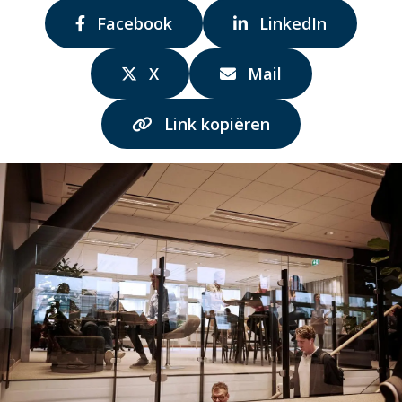
Delen
Delen
Facebook
LinkedIn
via:
via:
Delen
Delen
X
Mail
via:
via:
Link kopiëren