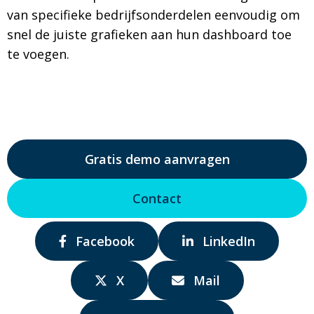
van specifieke bedrijfsonderdelen eenvoudig om
snel de juiste grafieken aan hun dashboard toe
te voegen.
Gratis demo aanvragen
Contact
Delen
Delen
Facebook
LinkedIn
via:
via:
Delen
Delen
X
Mail
via:
via: