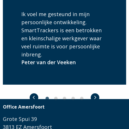
meer
over
Ik voel me gesteund in mijn
VACATURE
persoonlijke ontwikkeling.
Sales
SmartTrackers is een betrokken
Executive
en kleinschalige werkgever waar
|
veel ruimte is voor persoonlijke
Duurzaamheid
inbreng.
&
Peter van der Veeken
Publieke
Sector
Previous slide
Next slide
Office Amersfoort
Grote Spui 39
3813 EZ Amersfoort