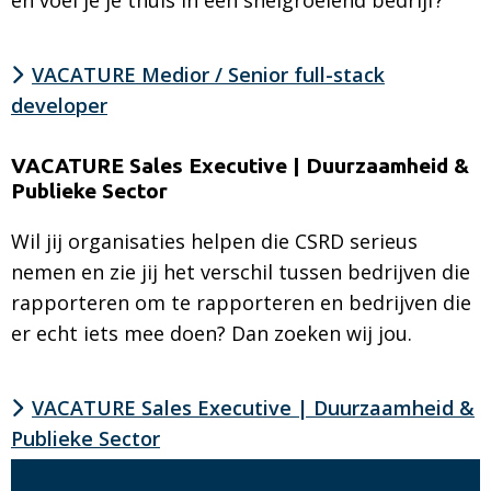
en voel je je thuis in een snelgroeiend bedrijf?
VACATURE Medior / Senior full-stack
developer
Lees
meer
VACATURE Sales Executive | Duurzaamheid &
Publieke Sector
over
VACATURE
Wil jij organisaties helpen die CSRD serieus
Medior/Senior
nemen en zie jij het verschil tussen bedrijven die
full-
rapporteren om te rapporteren en bedrijven die
stack
er echt iets mee doen? Dan zoeken wij jou.
developer
VACATURE Sales Executive | Duurzaamheid &
Publieke Sector
Lees