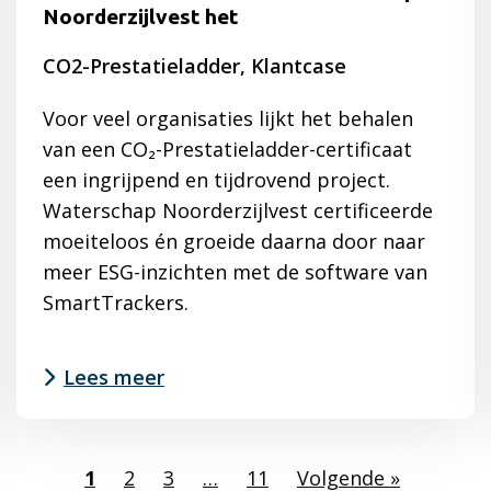
Noorderzijlvest het
CO2-Prestatieladder, Klantcase
Voor veel organisaties lijkt het behalen
van een CO₂-Prestatieladder-certificaat
een ingrijpend en tijdrovend project.
Waterschap Noorderzijlvest certificeerde
moeiteloos én groeide daarna door naar
meer ESG-inzichten met de software van
SmartTrackers.
Lees meer
Lees
meer
1
2
3
…
11
Volgende »