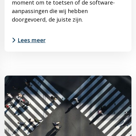
moment om te toetsen of de software-
aanpassingen die wij hebben
doorgevoerd, de juiste zijn.
Lees meer
Lees
meer
over
SmartTrackers
bij
SKAO