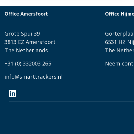
over
Office Amersfoort
Office Nijm
Nieuw
bij
SmartTrackers:
Grote Spui 39
Gorterplaa
onze
3813 EZ Amersfoort
6531 HZ N
AI-
The Netherlands
The Nether
chatbot
+31 (0) 332003 265
Neem cont
Spock
info@smarttrackers.nl