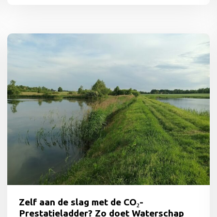
Lees
meer
over
SmartTrackers
blijft
groeien:
twee
nieuwe
developers
versterken
ons
team
Zelf aan de slag met de CO₂-
Prestatieladder? Zo doet Waterschap