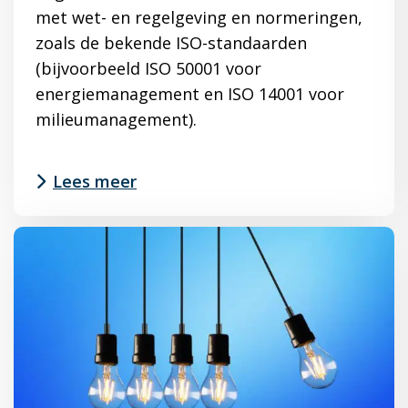
met wet- en regelgeving en normeringen,
zoals de bekende ISO-standaarden
(bijvoorbeeld ISO 50001 voor
energiemanagement en ISO 14001 voor
milieumanagement).
Lees meer
Lees
meer
over
CBAM:
Europese
klimaatambitie
wordt
een