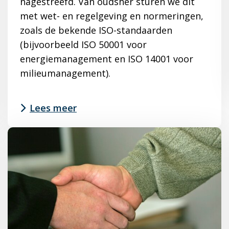
nagestreefd. Van oudsher sturen we dit
met wet- en regelgeving en normeringen,
zoals de bekende ISO-standaarden
(bijvoorbeeld ISO 50001 voor
energiemanagement en ISO 14001 voor
milieumanagement).
Lees meer
Lees
meer
over
Tijd
voor
een
gezonde