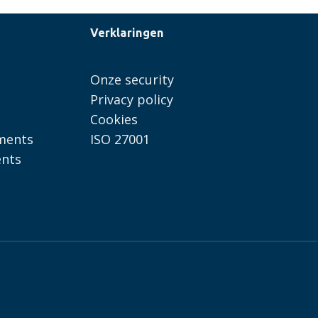
Wat
Verklaringen
zijn
OBE’s
en
Onze security
zijn
Privacy policy
ze
Cookies
relevant
ments
ISO 27001
voor
ents
uw
organisatie?