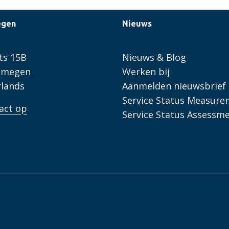
over
Zelf
egen
Nieuws
aan
de
slag
ts 15B
Nieuws & Blog
met
ijmegen
Werken bij
de
lands
Aanmelden nieuwsbrief
CO₂-
Service Status Measure
act op
Prestatieladder?
Service Status Assessm
Zo
doet
Waterschap
Noorderzijlvest
het