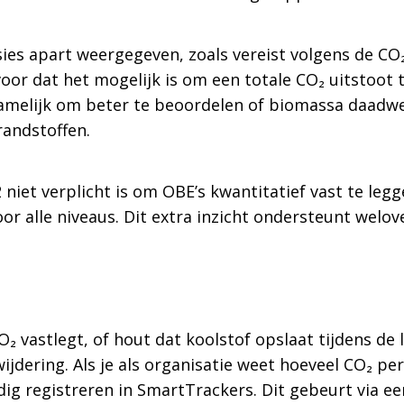
es apart weergegeven, zoals vereist volgens de CO₂-
or dat het mogelijk is om een totale CO₂ uitstoot t
namelijk om beter te beoordelen of biomassa daadw
randstoffen.
 niet verplicht is om OBE’s kwantitatief vast te le
oor alle niveaus. Dit extra inzicht ondersteunt wel
 CO₂ vastlegt, of hout dat koolstof opslaat tijdens d
ijdering. Als je als organisatie weet hoeveel CO₂ pe
dig registreren in SmartTrackers. Dit gebeurt via 