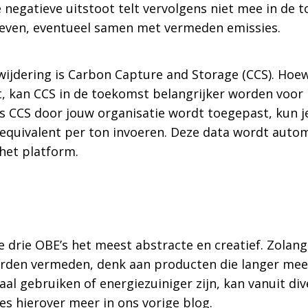
 negatieve uitstoot telt vervolgens niet mee in de t
even, eventueel samen met vermeden emissies.
wijdering is Carbon Capture and Storage (CCS). Ho
 kan CCS in de toekomst belangrijker worden voor b
ls CCS door jouw organisatie wordt toegepast, kun j
-equivalent per ton invoeren. Deze data wordt aut
 het platform.
e drie OBE’s het meest abstracte en creatief. Zola
rden vermeden, denk aan producten die langer me
l gebruiken of energiezuiniger zijn, kan vanuit di
es hierover meer in ons vorige blog.