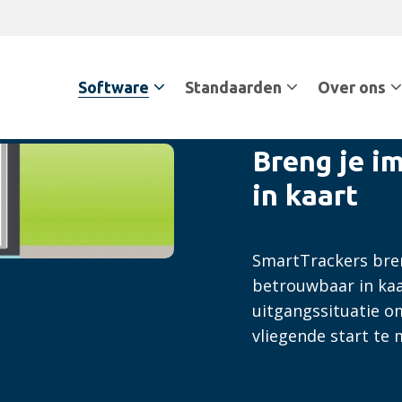
Software
Standaarden
Over ons
Breng je i
in kaart
SmartTrackers bren
betrouwbaar in kaa
uitgangssituatie o
vliegende start t