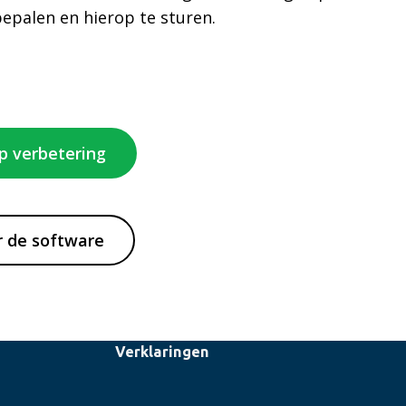
bepalen en hierop te sturen.
op verbetering
r de software
Verklaringen