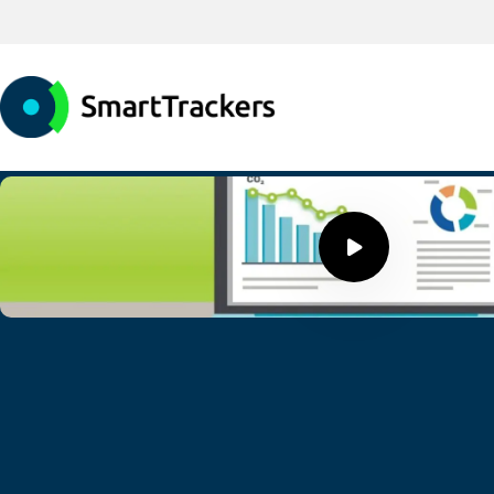
Speel
video
af