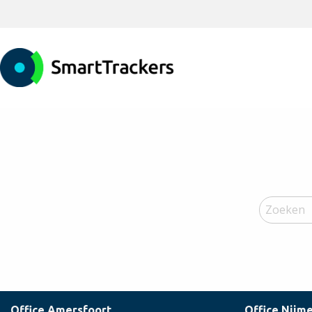
Office Amersfoort
Office Nijm