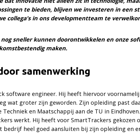
 dat innovatie niet alleen zit in technologie, ma
ssingen te bieden, blijven we investeren in een ste
e collega’s in ons developmentteam te verwelkom
nog sneller kunnen doorontwikkelen en onze sof
oekomstbestendig maken.
 door samenwerking
stack software engineer. Hij heeft hiervoor voorname
eg wat groter zijn geworden. Zijn opleiding past daa
 Techniek en Maatschappij aan de TU in Eindhoven. D
kers werkt. Hij heeft voor SmartTrackers gekozen 
 bedrijf heel goed aansluiten bij zijn opleiding en e