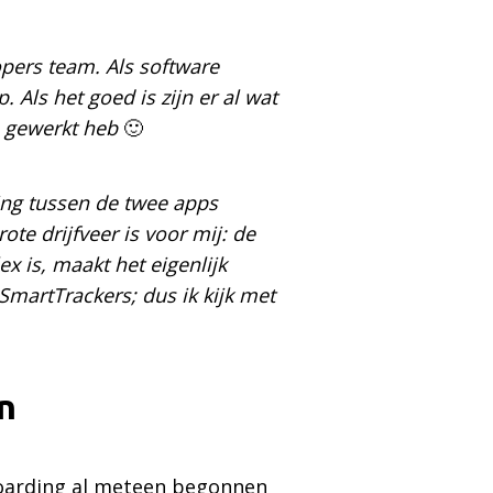
opers team. Als software
Als het goed is zijn er al wat
n gewerkt heb
🙂
ing tussen de twee apps
e drijfveer is voor mij: de
 is, maakt het eigenlijk
 SmartTrackers; dus ik kijk met
n
nboarding al meteen begonnen