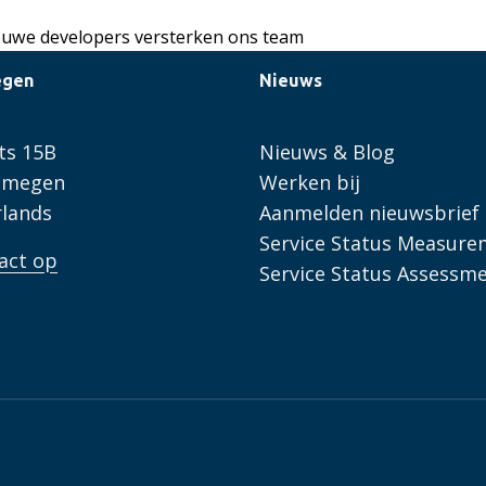
ieuwe developers versterken ons team
egen
Nieuws
ts 15B
Nieuws & Blog
ijmegen
Werken bij
lands
Aanmelden nieuwsbrief
Service Status Measure
act op
Service Status Assessm