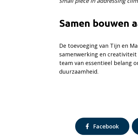
small piece in addressing clima
Samen bouwen a
De toevoeging van Tijn en Ma
samenwerking en creativiteit 
team van essentieel belang o
duurzaamheid.
Delen
Facebook
via: