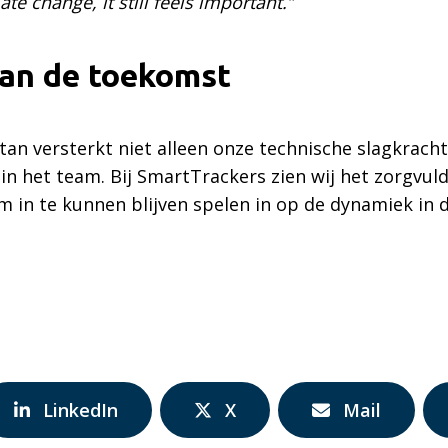
te change, it still feels important.”
an de toekomst
tan versterkt niet alleen onze technische slagkrach
in het team. Bij SmartTrackers zien wij het zorgvuld
m in te kunnen blijven spelen in op de dynamiek in 
Delen
Delen
Delen
LinkedIn
X
Mail
via:
via:
via: