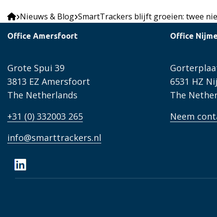
Nieuws & Blog
SmartTrackers blijft groeien: twee n
Office Amersfoort
Office Nijm
Grote Spui 39
Gorterplaa
3813 EZ Amersfoort
6531 HZ N
The Netherlands
The Nether
+31 (0) 332003 265
Neem cont
info@smarttrackers.nl