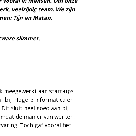
ar vooral in mensen. Om onze
rk, veelzijdig team. We zijn
en: Tijn en Matan.
tware slimmer,
lijk meegewerkt aan start-ups
r bij; Hogere Informatica en
it sluit heel goed aan bij
omdat de manier van werken,
rvaring. Toch gaf vooral het