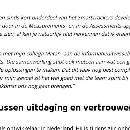
ben sinds kort onderdeel van het SmartTrackers devel
n door in de Measurements- en in de Assessments-app. 
 zien; al kan je natuurlijk niet herkennen dat ik eraa
 met mijn collega Matan, aan de informatieuitwissel
 Die samenwerking stipt ook meteen aan wat een grot
oplossingen te maken. Dat dit vaak nog best complex
r mijn gevoel zit het wel goed met die team spirit bij
ekomst ons nog gaat brengen.”
ussen uitdaging en vertrouwe
als ontwikkelaar in Nederland. Hij is tijdens zijn o