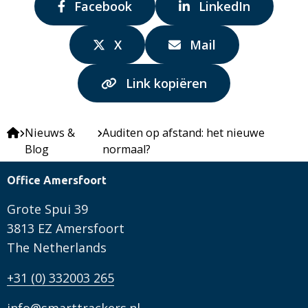
Delen
Delen
Facebook
LinkedIn
via:
via:
Delen
Delen
X
Mail
via:
via:
Link kopiëren
Nieuws &
Auditen op afstand: het nieuwe
Blog
normaal?
Office Amersfoort
Grote Spui 39
3813 EZ Amersfoort
The Netherlands
+31 (0) 332003 265