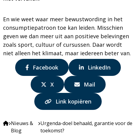
En wie weet waar meer bewustwording in het
consumptiepatroon toe kan leiden. Misschien
geven we dan meer uit aan positieve belevingen
zoals sport, cultuur of cursussen. Daar wordt
niet alleen het klimaat, maar iedereen beter van.
Delen
Delen
Facebook
LinkedIn
via:
via:
Delen
Delen
X
Mail
via:
via:
Link kopiëren
Nieuws &
Urgenda-doel behaald, garantie voor de
Blog
toekomst?