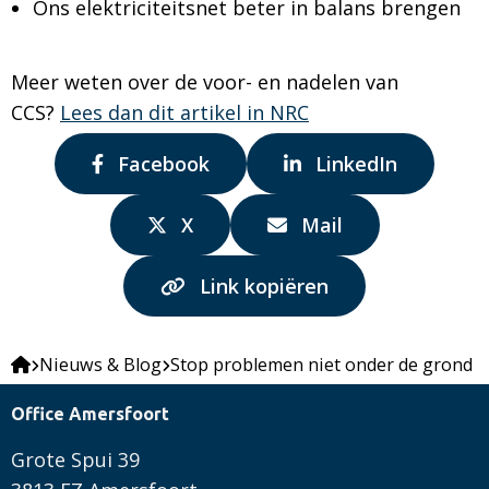
Ons elektriciteitsnet beter in balans brengen
Meer weten over de voor- en nadelen van
CCS?
Lees dan dit artikel in NRC
Delen
Delen
Facebook
LinkedIn
via:
via:
Delen
Delen
X
Mail
via:
via:
Link kopiëren
Nieuws & Blog
Stop problemen niet onder de grond
Office Amersfoort
Grote Spui 39