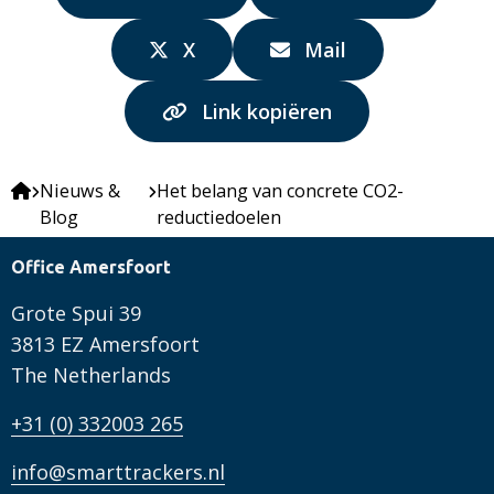
via:
via:
Delen
Delen
X
Mail
via:
via:
Link kopiëren
Nieuws &
Het belang van concrete CO2-
Blog
reductiedoelen
Office Amersfoort
Grote Spui 39
3813 EZ Amersfoort
The Netherlands
+31 (0) 332003 265
info@smarttrackers.nl