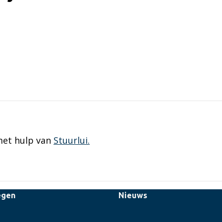
met hulp van
Stuurlui.
egen
Nieuws