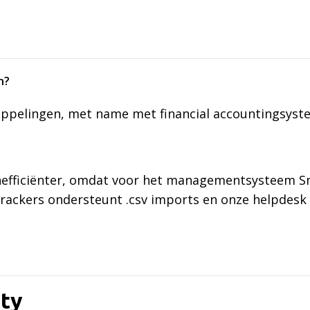
n?
oppelingen, met name met financial accountingsyst
enefficiënter, omdat voor het managementsysteem S
rackers ondersteunt .csv imports en onze helpdesk 
ity