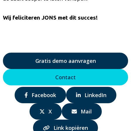
Wij feliciteren JONS met dit succes!
Gratis demo aanvragen
Contact
Delen
Delen
Facebook
LinkedIn
via:
via:
Delen
Delen
X
Mail
via:
via:
Link kopiëren