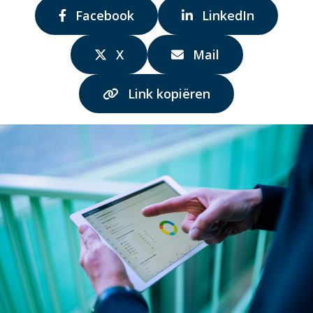
Delen
Delen
Facebook
LinkedIn
via:
via:
Delen
Delen
X
Mail
via:
via:
Link kopiëren