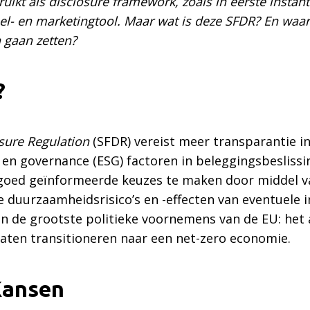
uikt als disclosure framework, zoals in eerste instan
bel- en marketingtool. Maar wat is deze SFDR? En waar
 gaan zetten?
?
sure Regulation
(SFDR) vereist meer transparantie in
le en governance (ESG) factoren in beleggingsbeslis
 goed geïnformeerde keuzes te maken door middel v
e duurzaamheidsrisico’s en -effecten van eventuele 
n de grootste politieke voornemens van de EU: het 
laten transitioneren naar een net-zero economie.
Kansen