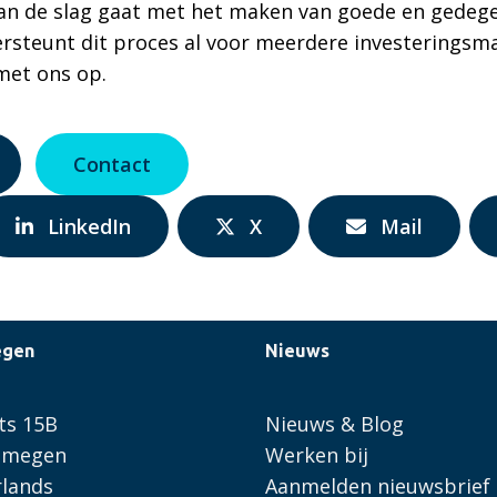
d aan de slag gaat met het maken van goede en gedeg
steunt dit proces al voor meerdere investeringsma
met ons op.
Contact
Delen
Delen
Delen
LinkedIn
X
Mail
via:
via:
via:
egen
Nieuws
ts 15B
Nieuws & Blog
ijmegen
Werken bij
lands
Aanmelden nieuwsbrief