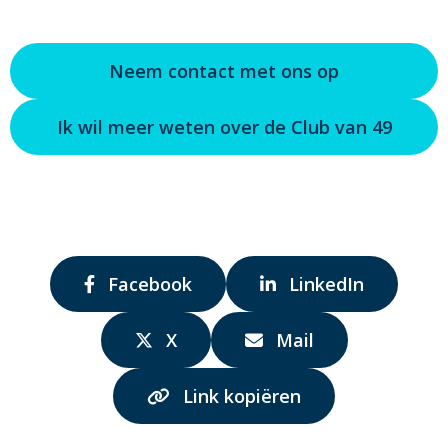
Neem contact met ons op
Ik wil meer weten over de Club van 49
Delen
Delen
Facebook
LinkedIn
via:
via:
Delen
Delen
X
Mail
via:
via:
Link kopiëren