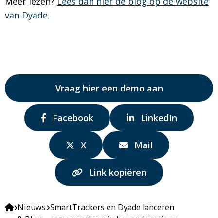
Meer lezen?
Lees dan hier de blog op de website
van Dyade
.
Vraag hier een demo aan
Delen
Delen
Facebook
LinkedIn
via:
via:
Delen
Delen
X
Mail
via:
via:
Link kopiëren
Nieuws
SmartTrackers en Dyade lanceren