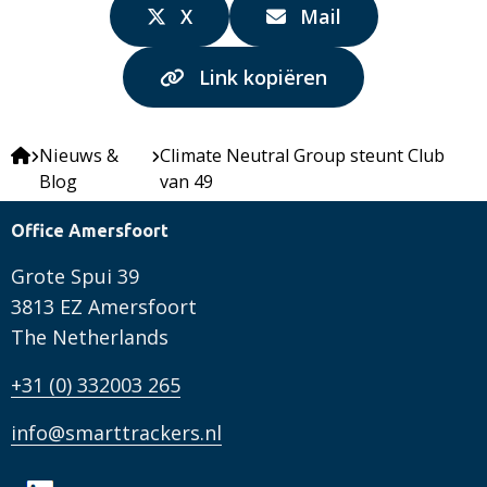
Delen
Delen
X
Mail
via:
via:
Link kopiëren
Nieuws &
Climate Neutral Group steunt Club
Blog
van 49
Office Amersfoort
Grote Spui 39
3813 EZ Amersfoort
The Netherlands
+31 (0) 332003 265
info@smarttrackers.nl