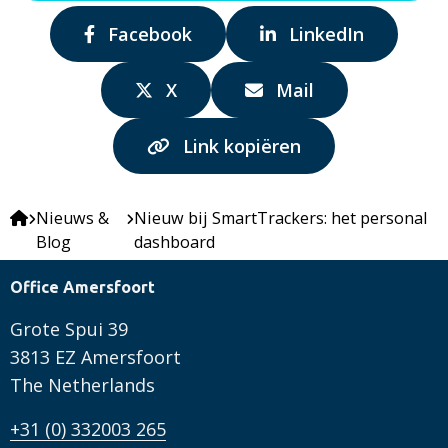
Delen
Delen
Facebook
LinkedIn
via:
via:
Delen
Delen
X
Mail
via:
via:
Link kopiëren
Nieuws &
Nieuw bij SmartTrackers: het personal
Blog
dashboard
Office Amersfoort
Grote Spui 39
3813 EZ Amersfoort
The Netherlands
+31 (0) 332003 265