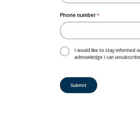
Phone number
*
I would like to stay informed 
acknowledge I can unsubscrib